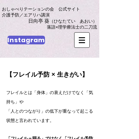
おしゃべりテーションの会 公式サイト
​​介護予防／エアリハ講演
日向亭 葵
（ひなたてい あおい）
​落語×理学療法士の二刀流
Instagram
【フレイル予防 × 生きがい】
フレイルとは「身体」の衰えだけでなく「気
持ち」や
「人とのつながり」の低下が重なって起こる
状態と言われています。
「フレイル＝弱る」ではなく「フレイル予防