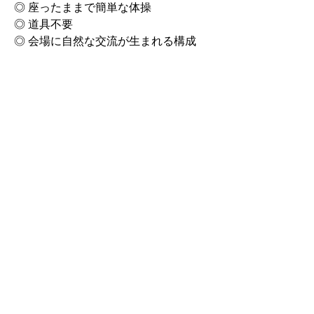
◎ 座ったままで簡単な体操
◎ 道具不要
◎ 会場に自然な交流が生まれる構成
会場全体で笑い、声を出し、体を動か
しながら進む参加型講演です。
― 効果 ―
実際の講演会場で、こんな変化が生ま
れています。
・翌日から継続して体操する人が生ま
れる
・「また会いたい」と言い合う関係が
できる